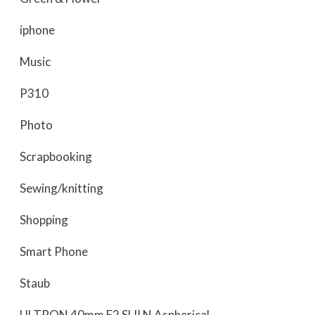
iphone
Music
P310
Photo
Scrapbooking
Sewing/knitting
Shopping
Smart Phone
Staub
ULTRON 40mm F2 SLII N Aspherical