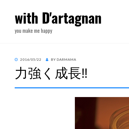
with D'artagnan
you make me happy
POSTED
2016/05/22
BY
DARMAMA
力強く成長‼︎
ON