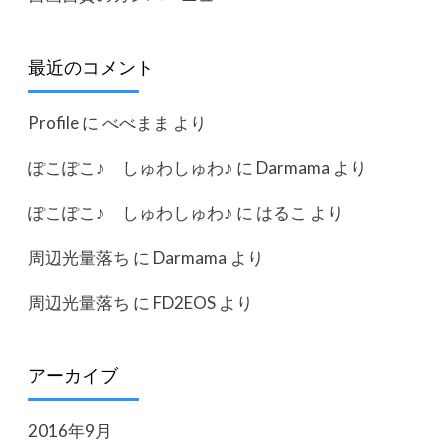
最近のコメント
Profile
に
べべまま
より
ぽこぽこ♪ しゅわしゅわ♪
に
Darmama
より
ぽこぽこ♪ しゅわしゅわ♪
に
はるこ
より
周辺光量落ち
に
Darmama
より
周辺光量落ち
に
FD2EOS
より
アーカイブ
2016年9月