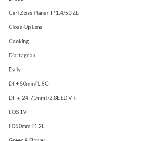
Carl Zeiss Planar T*1.4/50 ZE
Close-Up Lens
Cooking
D'artagnan
Daily
Df + 50mmf1.8G
Df ＋ 24-70mmf/2.8E ED VR
EOS 1V
FD50mm F1.2L
Green & Flower