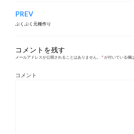
投
PREV
稿
ぷくぷく元種作り
ナ
ビ
コメントを残す
ゲ
メールアドレスが公開されることはありません。
*
が付いている欄
ー
コメント
シ
ョ
ン