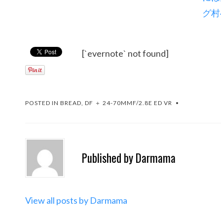
[`evernote` not found]
POSTED IN
BREAD
,
DF ＋ 24-70MMF/2.8E ED VR
Published by
Darmama
View all posts by Darmama