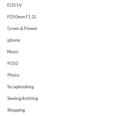
EOS 1V
FD50mm F1.2L
Green & Flower
iphone
Music
P310
Photo
Scrapbooking
Sewing/knitting
Shopping