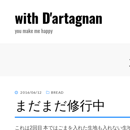
with D'artagnan
you make me happy
POSTED
2016/06/12
BREAD
まだまだ修行中
ON
これは2回目 本ではごまを入れた生地も入れない生