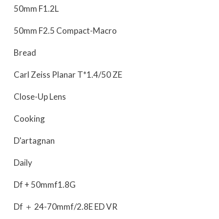
50mm F1.2L
50mm F2.5 Compact-Macro
Bread
Carl Zeiss Planar T*1.4/50 ZE
Close-Up Lens
Cooking
D'artagnan
Daily
Df + 50mmf1.8G
Df ＋ 24-70mmf/2.8E ED VR