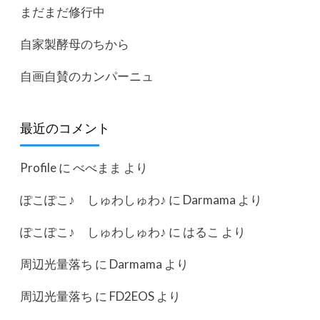
まだまだ修行中
自家製酵母のちから
自画自賛のカンパーニュ
最近のコメント
Profile
に
べべまま
より
ぽこぽこ♪ しゅわしゅわ♪
に
Darmama
より
ぽこぽこ♪ しゅわしゅわ♪
に
はるこ
より
周辺光量落ち
に
Darmama
より
周辺光量落ち
に
FD2EOS
より