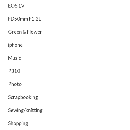
EOS 1V
FD50mm F1.2L
Green & Flower
iphone
Music
P310
Photo
Scrapbooking
Sewing/knitting
Shopping