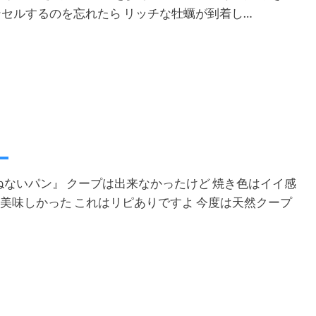
ャンセルするのを忘れたら リッチな牡蠣が到着し…
捏ねないパン』 クープは出来なかったけど 焼き色はイイ感
く美味しかった これはリピありですよ 今度は天然クープ