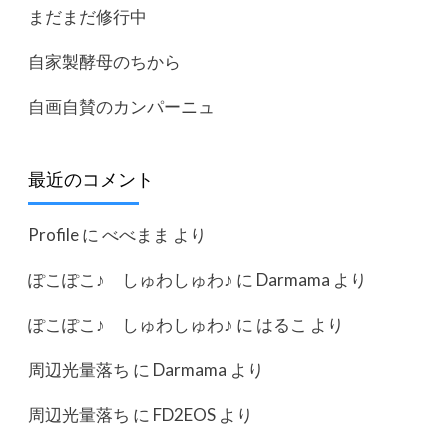
まだまだ修行中
自家製酵母のちから
自画自賛のカンパーニュ
最近のコメント
Profile
に
べべまま
より
ぽこぽこ♪ しゅわしゅわ♪
に
Darmama
より
ぽこぽこ♪ しゅわしゅわ♪
に
はるこ
より
周辺光量落ち
に
Darmama
より
周辺光量落ち
に
FD2EOS
より