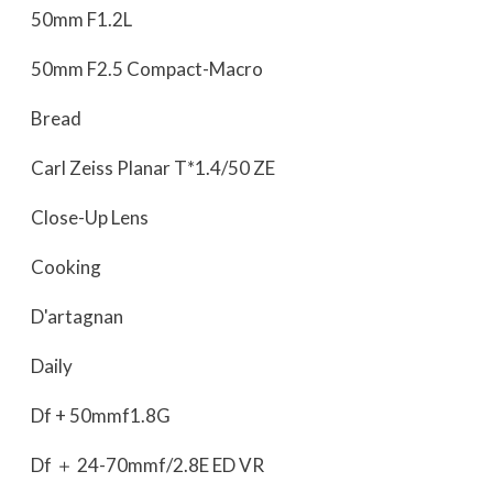
50mm F1.2L
50mm F2.5 Compact-Macro
Bread
Carl Zeiss Planar T*1.4/50 ZE
Close-Up Lens
Cooking
D'artagnan
Daily
Df + 50mmf1.8G
Df ＋ 24-70mmf/2.8E ED VR