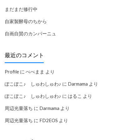
まだまだ修行中
自家製酵母のちから
自画自賛のカンパーニュ
最近のコメント
Profile
に
べべまま
より
ぽこぽこ♪ しゅわしゅわ♪
に
Darmama
より
ぽこぽこ♪ しゅわしゅわ♪
に
はるこ
より
周辺光量落ち
に
Darmama
より
周辺光量落ち
に
FD2EOS
より