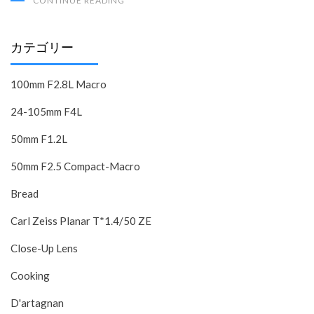
CONTINUE READING
カテゴリー
100mm F2.8L Macro
24-105mm F4L
50mm F1.2L
50mm F2.5 Compact-Macro
Bread
Carl Zeiss Planar T*1.4/50 ZE
Close-Up Lens
Cooking
D'artagnan