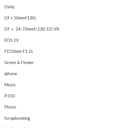
Daily
Df + 50mmf1.8G
Df ＋ 24-70mmf/2.8E ED VR
EOS 1V
FD50mm F1.2L
Green & Flower
iphone
Music
P310
Photo
Scrapbooking