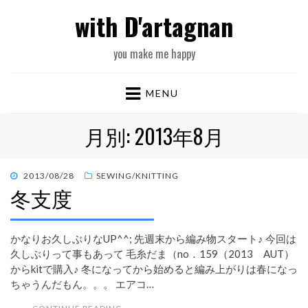
with D'artagnan
you make me happy
MENU
月別: 2013年8月
POSTED
2013/08/28
SEWING/KNITTING
冬支度
ON
かなりお久しぶりなUP^^; 先週末から編み物スタート♪ 今回は
久しぶりって事もあって 毛糸だま（no．159（2013 AUT）
からkitで購入♪ 冬になってから始めると編み上がりは春になっ
ちゃうんだもん。。。 エアコ…