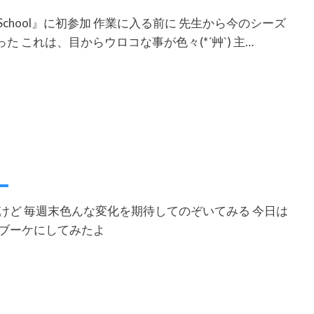
 School』に初参加 作業に入る前に 先生から今のシーズ
た これは、目からウロコな事が色々(*´艸`) 主…
けど 毎週末色んな変化を期待してのぞいてみる 今日は
なブーケにしてみたよ