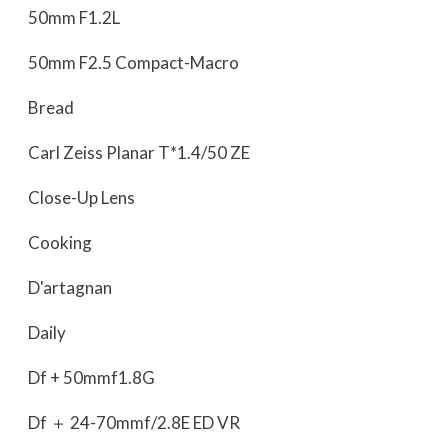
50mm F1.2L
50mm F2.5 Compact-Macro
Bread
Carl Zeiss Planar T*1.4/50 ZE
Close-Up Lens
Cooking
D'artagnan
Daily
Df + 50mmf1.8G
Df ＋ 24-70mmf/2.8E ED VR