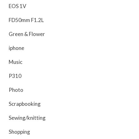
EOS 1V
FD50mm F1.2L
Green & Flower
iphone
Music
P310
Photo
Scrapbooking
Sewing/knitting
Shopping