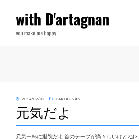
with D'artagnan
you make me happy
POSTED
2014/02/02
D'ARTAGNAN
元気だよ
ON
元気一杯に退院だよ 首のテープが痛々しいけどね(>