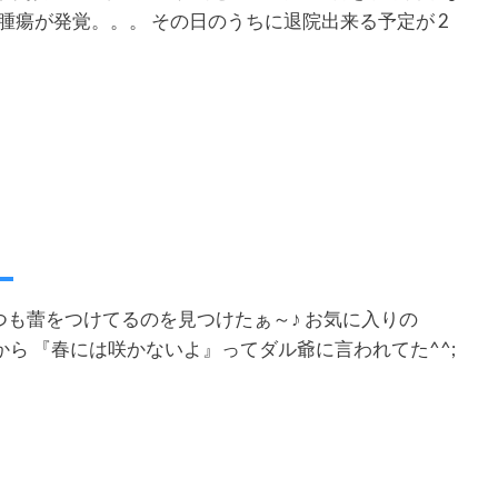
腫瘍が発覚。。。 その日のうちに退院出来る予定が 2
つも蕾をつけてるのを見つけたぁ～♪ お気に入りの
かったから 『春には咲かないよ』ってダル爺に言われてた^^;