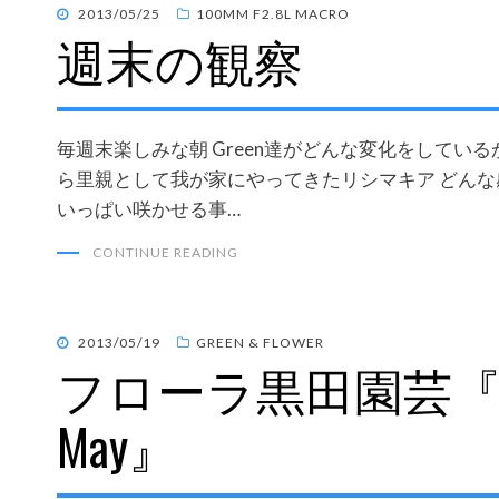
POSTED
2013/05/25
100MM F2.8L MACRO
週末の観察
ON
毎週末楽しみな朝 Green達がどんな変化をしてい
ら里親として我が家にやってきたリシマキア どんな
いっぱい咲かせる事…
CONTINUE READING
POSTED
2013/05/19
GREEN & FLOWER
フローラ黒田園芸『Garde
ON
May』