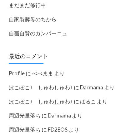
まだまだ修行中
自家製酵母のちから
自画自賛のカンパーニュ
最近のコメント
Profile
に
べべまま
より
ぽこぽこ♪ しゅわしゅわ♪
に
Darmama
より
ぽこぽこ♪ しゅわしゅわ♪
に
はるこ
より
周辺光量落ち
に
Darmama
より
周辺光量落ち
に
FD2EOS
より